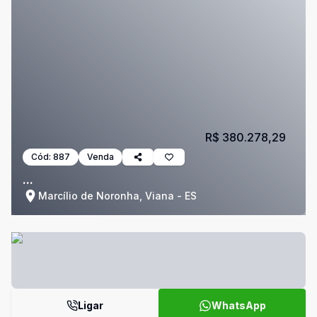
R$ 380.278,29
Cód:
887
Venda
...
Marcílio de Noronha, Viana - ES
Ligar
WhatsApp