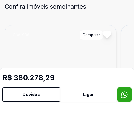
Confira imóveis semelhantes
Cód:
936
Comparar
Có
R$ 380.278,29
Dúvidas
Ligar