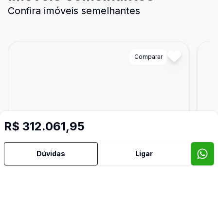
Confira imóveis semelhantes
Cód:
936
Comparar
Có
R$ 312.061,95
Dúvidas
Ligar