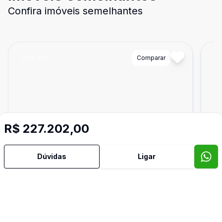
Confira imóveis semelhantes
Cód:
936
Comparar
Có
R$ 227.202,00
Dúvidas
Ligar