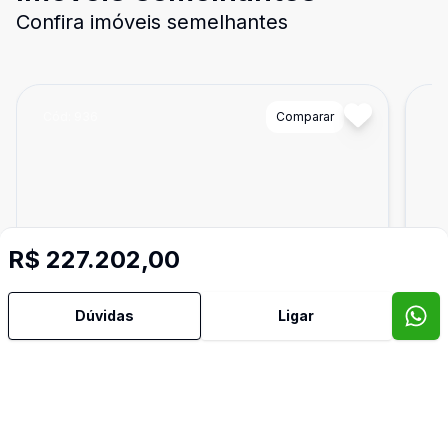
Confira imóveis semelhantes
Cód:
936
Comparar
Có
R$ 227.202,00
Dúvidas
Ligar