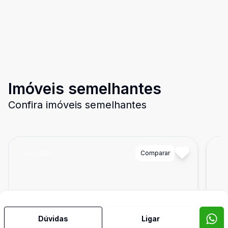
Imóveis semelhantes
Confira imóveis semelhantes
Cód:
1808
Comparar
Có
Dúvidas
Ligar