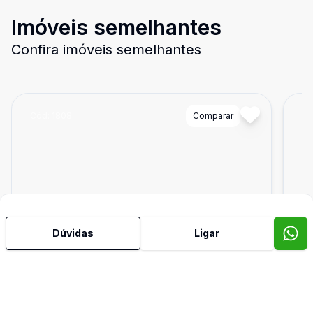
Imóveis semelhantes
Confira imóveis semelhantes
Cód:
1808
Comparar
Có
Dúvidas
Ligar