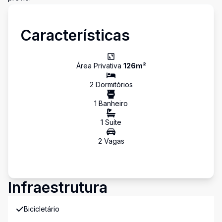
Características
Área Privativa
126
m²
2
Dormitório
s
1
Banheiro
1
Suíte
2
Vaga
s
Infraestrutura
Bicicletário