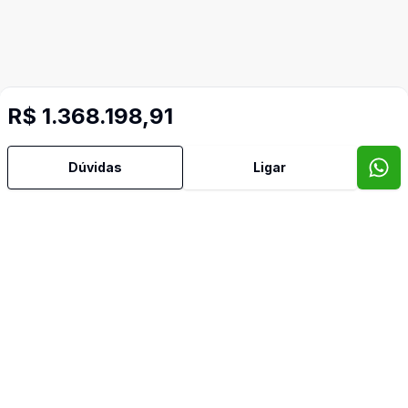
R$ 1.368.198,91
Imóveis semelhantes
Dúvidas
Ligar
Confira imóveis semelhantes
Cód:
1076
Comparar
Có