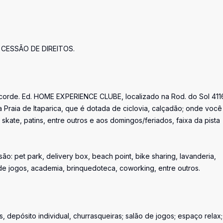
e CESSÃO DE DIREITOS.
orde. Ed. HOME EXPERIENCE CLUBE, localizado na Rod. do Sol 411
a Praia de Itaparica, que é dotada de ciclovia, calçadão; onde você
 skate, patins, entre outros e aos domingos/feriados, faixa da pista
 são: pet park, delivery box, beach point, bike sharing, lavanderia,
o de jogos, academia, brinquedoteca, coworking, entre outros.
 depósito individual, churrasqueiras; salão de jogos; espaço relax;