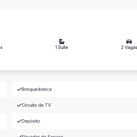
o
s
1
Suíte
2
Vaga
Brinquedoteca
Circuito de TV
Depósito
Elevador de Serviço