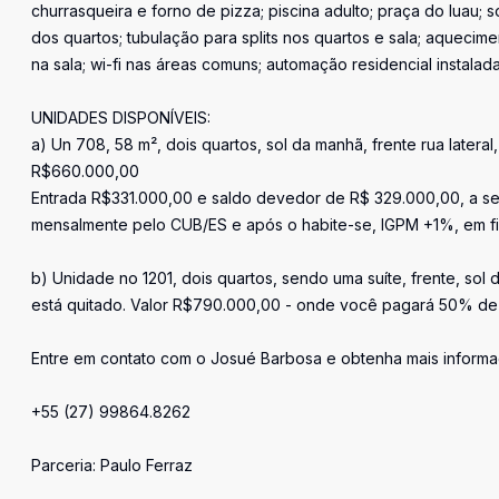
churrasqueira e forno de pizza; piscina adulto; praça do luau; 
dos quartos; tubulação para splits nos quartos e sala; aquecim
na sala; wi-fi nas áreas comuns; automação residencial instalad
UNIDADES DISPONÍVEIS:
a) Un 708, 58 m², dois quartos, sol da manhã, frente rua lateral,
R$660.000,00
Entrada R$331.000,00 e saldo devedor de R$ 329.000,00, a se
mensalmente pelo CUB/ES e após o habite-se, IGPM +1%, em fi
b) Unidade no 1201, dois quartos, sendo uma suíte, frente, sol
está quitado. Valor R$790.000,00 - onde você pagará 50% de 
Entre em contato com o Josué Barbosa e obtenha mais informaç
+55 (27) 99864.8262
Parceria: Paulo Ferraz