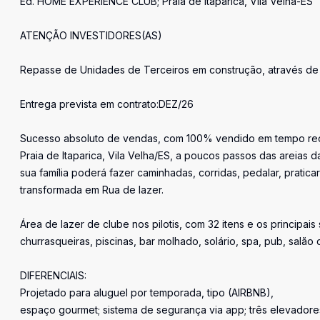
Ed. HOME EXPERIENCE CLUB; Praia de Itaparica, Vila Velha-ES
ATENÇÃO INVESTIDORES(AS)
Repasse de Unidades de Terceiros em construção, através d
Entrega prevista em contrato:DEZ/26
Sucesso absoluto de vendas, com 100% vendido em tempo rec
Praia de Itaparica, Vila Velha/ES, a poucos passos das areias d
sua família poderá fazer caminhadas, corridas, pedalar, praticar
transformada em Rua de lazer.
Área de lazer de clube nos pilotis, com 32 itens e os principais
churrasqueiras, piscinas, bar molhado, solário, spa, pub, salã
DIFERENCIAIS:
Projetado para aluguel por temporada, tipo (AIRBNB),
espaço gourmet; sistema de segurança via app; três elevadores,