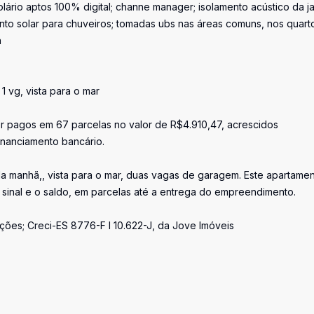
solário aptos 100% digital; channe manager; isolamento acústico da j
ento solar para chuveiros; tomadas ubs nas áreas comuns, nos quart
a
 1 vg, vista para o mar
r pagos em 67 parcelas no valor de R$4.910,47, acrescidos
nanciamento bancário.
 da manhã,, vista para o mar, duas vagas de garagem. Este apartame
sinal e o saldo, em parcelas até a entrega do empreendimento.
ões; Creci-ES 8776-F I 10.622-J, da Jove Imóveis