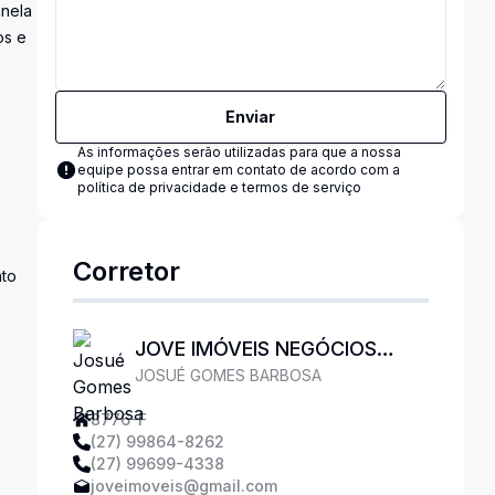
anela
os e
Enviar
As informações serão utilizadas para que a nossa
equipe possa entrar em contato de acordo com a
política de privacidade e termos de serviço
Corretor
nto
JOVE IMÓVEIS NEGÓCIOS
JOSUÉ GOMES BARBOSA
IMOBILIÁRIOS LTDA
8776-F
(27) 99864-8262
(27) 99699-4338
joveimoveis@gmail.com