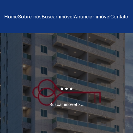
Home
Sobre nós
Buscar imóvel
Anunciar imóvel
Contato
...
Buscar imóvel
...