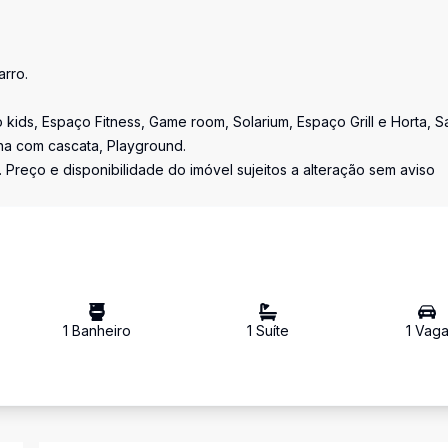
rro.
 kids, Espaço Fitness, Game room, Solarium, Espaço Grill e Horta, 
cina com cascata, Playground.
 Preço e disponibilidade do imóvel sujeitos a alteração sem aviso
1
Banheiro
1
Suíte
1
Vag