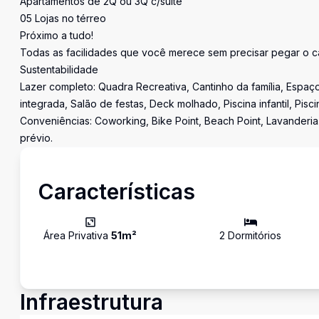
Apartamentos de 2Q ou 3Q c/suíte
05 Lojas no térreo
Próximo a tudo!
Todas as facilidades que você merece sem precisar pegar o ca
Sustentabilidade
Lazer completo: Quadra Recreativa, Cantinho da família, Espaço
integrada, Salão de festas, Deck molhado, Piscina infantil, Pis
Conveniências: Coworking, Bike Point, Beach Point, Lavanderia.
prévio.
Características
Área Privativa
51
m²
2
Dormitório
s
Infraestrutura