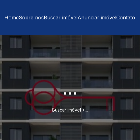
Home
Sobre nós
Buscar imóvel
Anunciar imóvel
Contato
...
Buscar imóvel
...