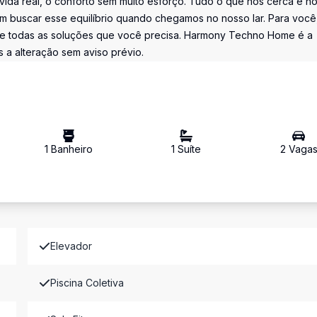
a vida real, o conforto sem muito esforço. Tudo o que nos cerca e n
zem buscar esse equilíbrio quando chegamos no nosso lar. Para você
une todas as soluções que você precisa. Harmony Techno Home é a
s a alteração sem aviso prévio.
1
Banheiro
1
Suíte
2
Vaga
Elevador
Piscina Coletiva