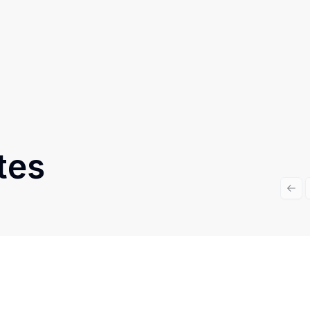
tes
Prev
Cód:
1077
Comparar