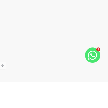
1
ious slide
Next slide
Cód:
1776
Comparar