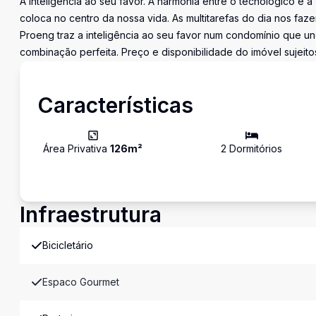
A inteligência ao seu favor. A harmonia entre o tecnológico e 
coloca no centro da nossa vida. As multitarefas do dia nos fa
Proeng traz a inteligência ao seu favor num condomínio que 
combinação perfeita. Preço e disponibilidade do imóvel sujeito
Características
Área Privativa
126
m²
2
Dormitório
s
Infraestrutura
Bicicletário
Espaco Gourmet