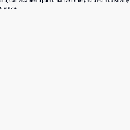
ha, com vista eterna para o mar. De frente para a Praia de Beverly H
o prévio.