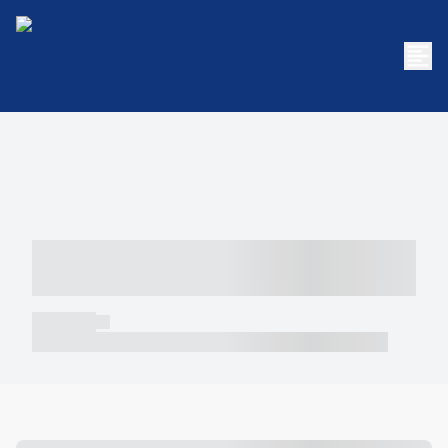
----- ----- -- ------ ---- ---- -- ----- -----
----- --- ------
----- -----
----- ----- -- ------ ---- ---- -- ----- ----- ----- --- ------