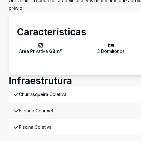
Unir a família nunca foi tão delicioso! Viva momentos que apro
prévio.
Características
Área Privativa
68
m²
3
Dormitório
s
Infraestrutura
Churrasqueira Coletiva
Espaco Gourmet
Piscina Coletiva