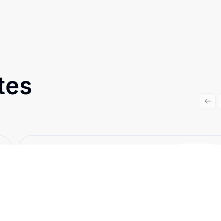
tes
Prev
Cód:
1669
Comparar