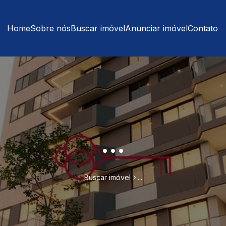
Home
Sobre nós
Buscar imóvel
Anunciar imóvel
Contato
...
Buscar imóvel
...