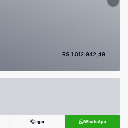
R$ 1.012.942,49
Ligar
WhatsApp