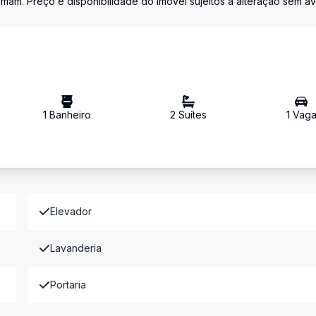
ximam. Preço e disponibilidade do imóvel sujeitos a alteração sem av
1
Banheiro
2
Suíte
s
1
Vag
Elevador
Lavanderia
Portaria