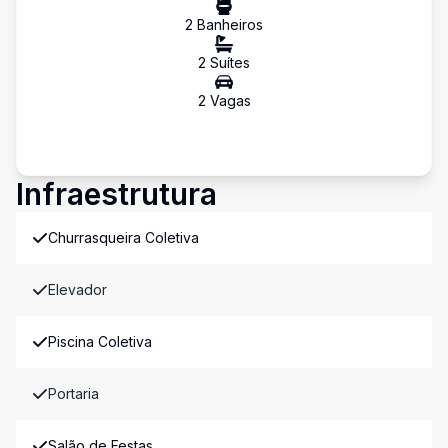
2
Banheiro
s
2
Suíte
s
2
Vaga
s
Infraestrutura
Churrasqueira Coletiva
Elevador
Piscina Coletiva
Portaria
Salão de Festas