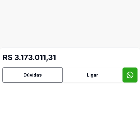
R$ 3.173.011,31
Imóveis semelhantes
Dúvidas
Ligar
Confira imóveis semelhantes
Cód:
746
Comparar
Có