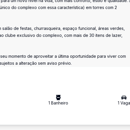
ara um novo nível na vida, com mais conforto, estilo e qualidade.
único do complexo com essa característica) em torres com 2
salão de festas, churrasqueira, espaço funcional, áreas verdes,
o clube exclusivo do complexo, com mais de 30 itens de lazer,
o seu momento de aproveitar a última oportunidade para viver com
ujeitos a alteração sem aviso prévio.
1
Banheiro
1
Vag