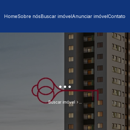
Home
Sobre nós
Buscar imóvel
Anunciar imóvel
Contato
...
Buscar imóvel
...