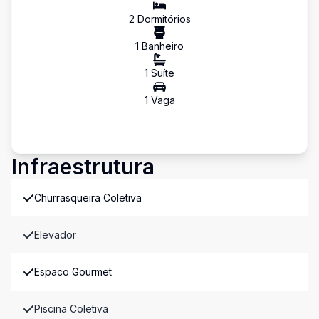
2
Dormitório
s
1
Banheiro
1
Suíte
1
Vaga
Infraestrutura
Churrasqueira Coletiva
Elevador
Espaco Gourmet
Piscina Coletiva