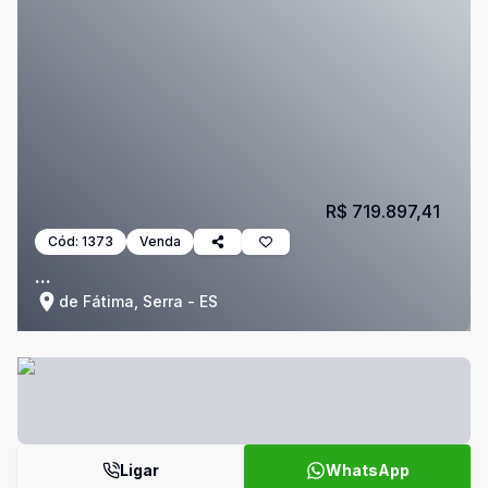
R$ 719.897,41
Cód:
1373
Venda
...
de Fátima, Serra - ES
Ligar
WhatsApp