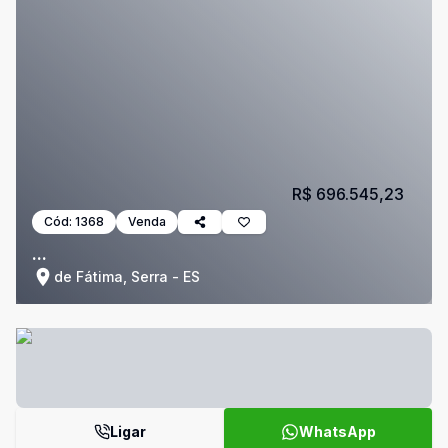
R$ 696.545,23
Cód:
1368
Venda
...
de Fátima, Serra - ES
Ligar
WhatsApp