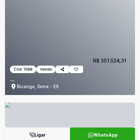
R$ 351.524,31
Cód:
1588
Venda
...
Bicanga, Serra - ES
Ligar
WhatsApp