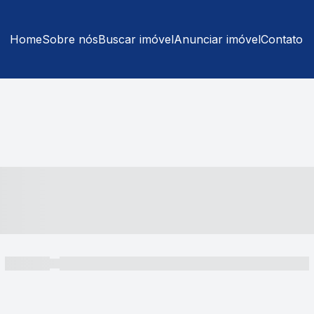
Home
Sobre nós
Buscar imóvel
Anunciar imóvel
Contato
----- ---- ---- -- ----
----- -----
----- ----- -- ------ ---- ---- -- ----- ----- ----- --- ------