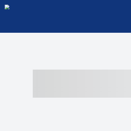
----- ----- -- -
- ------