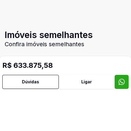
Imóveis semelhantes
Confira imóveis semelhantes
R$ 633.875,58
Cód:
1758
Comparar
Có
Dúvidas
Ligar