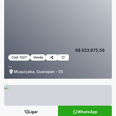
R$ 633.875,58
Cód:
1327
Venda
...
Muquiçaba, Guarapari - ES
Ligar
WhatsApp