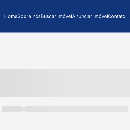
Home
Sobre nós
Buscar imóvel
Anunciar imóvel
Contato
----- ---- ---- -- ----
----- -----
----- ----- -- ------ ---- ---- -- ----- ----- ----- --- ------