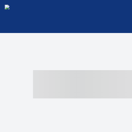
----- ----- -- -
- ------