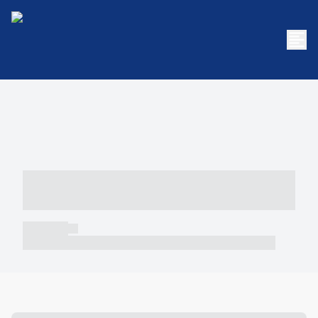
----- ----- -- ------ ---- ---- -- ----- -----
----- --- ------
----- -----
----- ----- -- ------ ---- ---- -- ----- ----- ----- --- ------