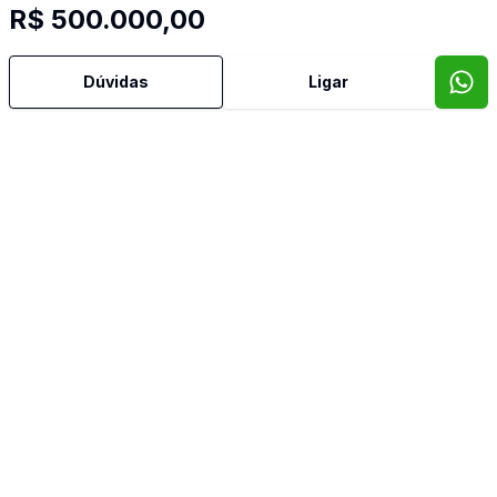
R$ 500.000,00
Dúvidas
Ligar
A JOVE IMÓVEIS, imobiliária digital, atua na Grande Vitória,
com imóveis prontos, em construção, na planta; avaliação e
regularização de imóveis
JOVE IMÓVEIS NEGÓCIOS IMOBILIÁRIOS LTDA