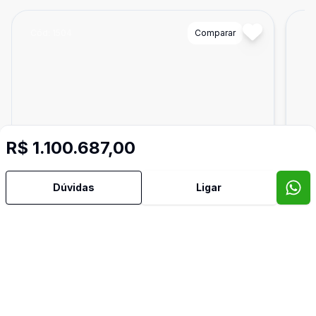
Cód:
1504
Comparar
Có
R$ 1.100.687,00
Dúvidas
Ligar
Ban
1
51
m²
Loja
Loja