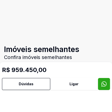
Imóveis semelhantes
Confira imóveis semelhantes
R$ 959.450,00
Cód:
999
Comparar
Có
Dúvidas
Ligar