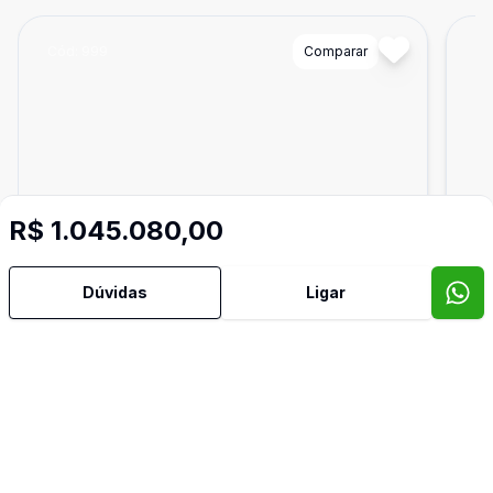
Cód:
999
Comparar
Có
R$ 1.045.080,00
Dúvidas
Ligar
Ban
2
99
m²
Loja
Loja