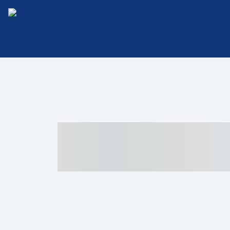
----- ----- -- -
- ------