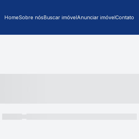
Home
Sobre nós
Buscar imóvel
Anunciar imóvel
Contato
----- ---- ---- -- ----
----- -----
----- ----- -- ------ ---- ---- -- ----- ----- ----- --- ------