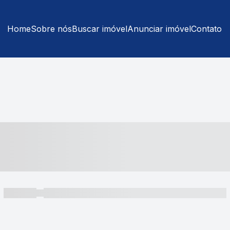
Home
Sobre nós
Buscar imóvel
Anunciar imóvel
Contato
----- ---- ---- -- ----
----- -----
----- ----- -- ------ ---- ---- -- ----- ----- ----- --- ------