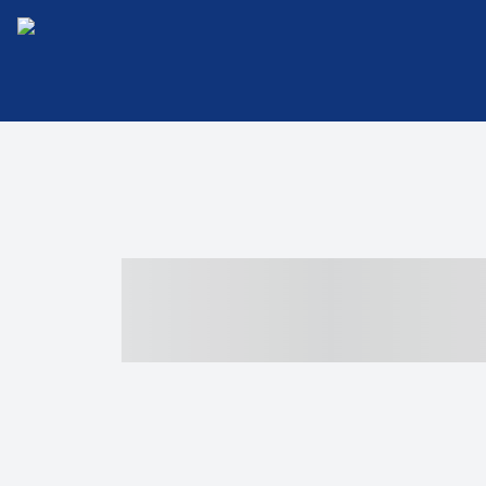
----- ----- -- -
- ------