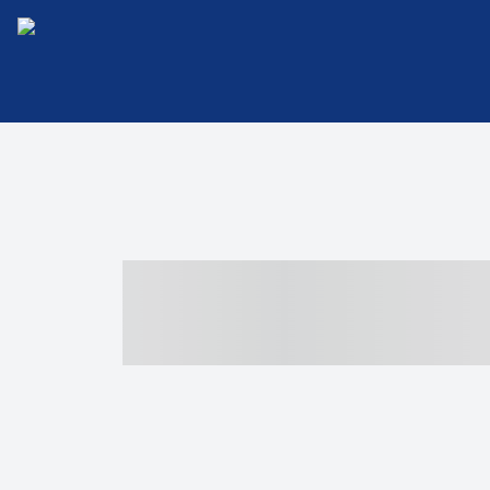
----- ----- -- -
- ------