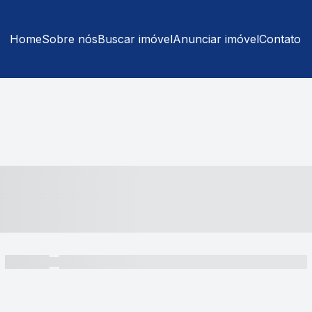
Home
Sobre nós
Buscar imóvel
Anunciar imóvel
Contato
----- ---- ---- -- ----
----- -----
----- ----- -- ------ ---- ---- -- ----- ----- ----- --- ------