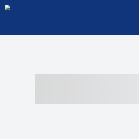
----- ----- -- -
- ------