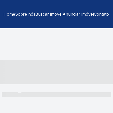
Home
Sobre nós
Buscar imóvel
Anunciar imóvel
Contato
----- ---- ---- -- ----
----- -----
----- ----- -- ------ ---- ---- -- ----- ----- ----- --- ------