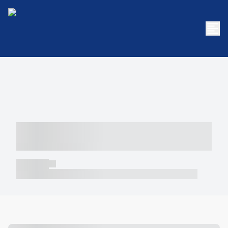
----- ----- -- ------ ---- ---- -- ----- -----
----- --- ------
----- -----
----- ----- -- ------ ---- ---- -- ----- ----- ----- --- ------