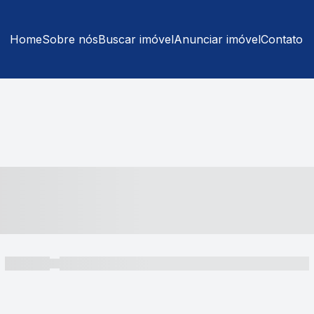
Home
Sobre nós
Buscar imóvel
Anunciar imóvel
Contato
----- ---- ---- -- ----
----- -----
----- ----- -- ------ ---- ---- -- ----- ----- ----- --- ------