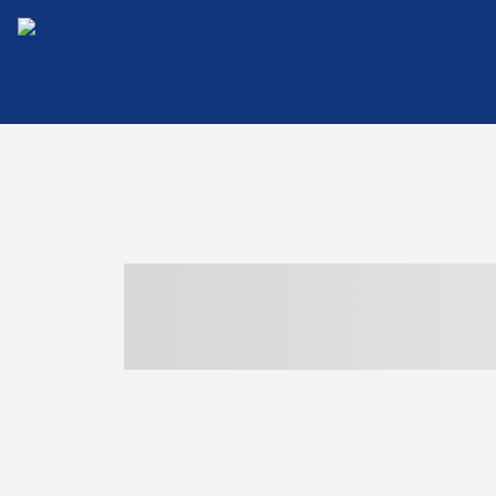
----- ----- -- -
- ------