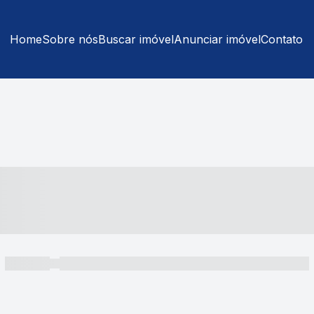
Home
Sobre nós
Buscar imóvel
Anunciar imóvel
Contato
----- ---- ---- -- ----
----- -----
----- ----- -- ------ ---- ---- -- ----- ----- ----- --- ------