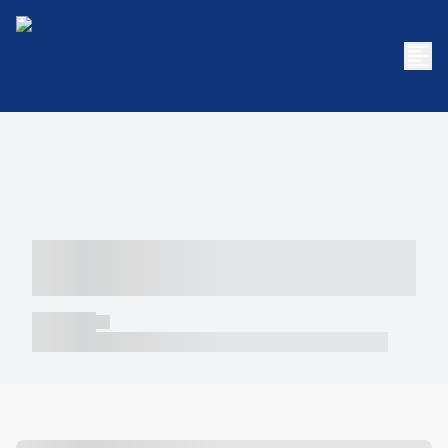
----- ----- -- ------ ---- ---- -- ----- -----
----- --- ------
----- -----
----- ----- -- ------ ---- ---- -- ----- ----- ----- --- ------