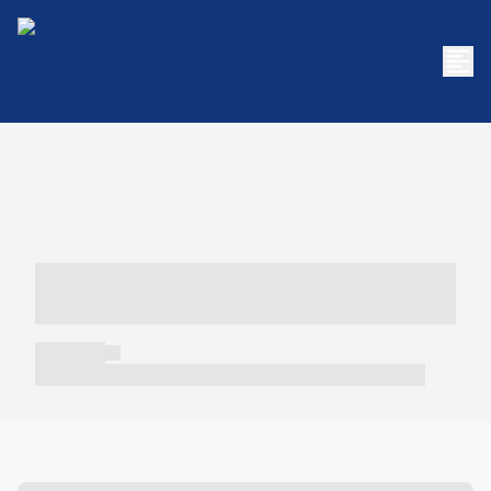
----- ----- -- ------ ---- ---- -- ----- -----
----- --- ------
----- -----
----- ----- -- ------ ---- ---- -- ----- ----- ----- --- ------