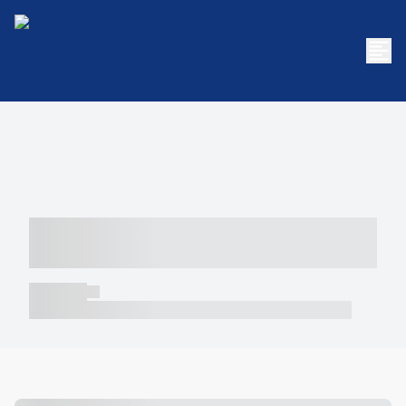
----- ----- -- ------ ---- ---- -- ----- -----
----- --- ------
----- -----
----- ----- -- ------ ---- ---- -- ----- ----- ----- --- ------