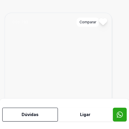
Cód:
788
Comparar
Dúvidas
Ligar