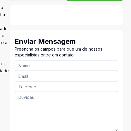
do
lha
dade
nte
Enviar Mensagem
 e a
Preencha os campos para que um de nossos
especialistas entre em contato
ais
idade