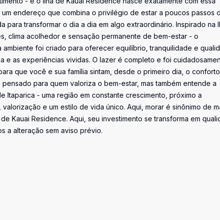
stimento - e o Ilha de Kauai Residence nasce exatamente com essa
a: um endereço que combina o privilégio de estar a poucos passos 
ara transformar o dia a dia em algo extraordinário. Inspirado na I
es, clima acolhedor e sensação permanente de bem-estar - o
mbiente foi criado para oferecer equilíbrio, tranquilidade e quali
za e as experiências vividas. O lazer é completo e foi cuidadosame
ra que você e sua família sintam, desde o primeiro dia, o conforto
to pensado para quem valoriza o bem-estar, mas também entende a
 de Itaparica - uma região em constante crescimento, próximo a
valorização e um estilo de vida único. Aqui, morar é sinônimo de m
ha de Kauai Residence. Aqui, seu investimento se transforma em qual
os a alteração sem aviso prévio.