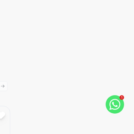
ious slide
Next slide
1
Cód:
1771
Comparar