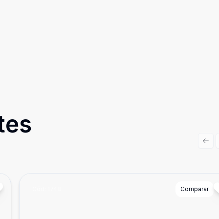
tes
Prev
Cód:
1748
Comparar