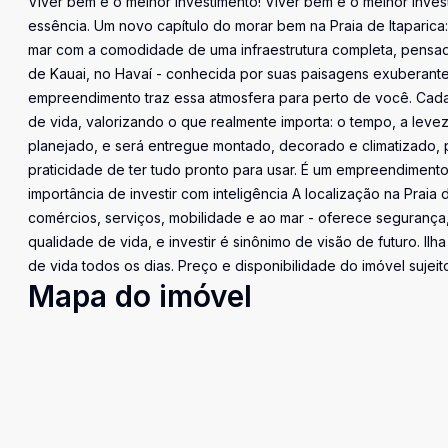
Viver bem é o melhor investimento! Viver bem é o melhor inve
essência. Um novo capítulo do morar bem na Praia de Itaparic
mar com a comodidade de uma infraestrutura completa, pensada p
de Kauai, no Havaí - conhecida por suas paisagens exuberant
empreendimento traz essa atmosfera para perto de você. Cada a
de vida, valorizando o que realmente importa: o tempo, a leve
planejado, e será entregue montado, decorado e climatizado, pa
praticidade de ter tudo pronto para usar. É um empreendimen
importância de investir com inteligência A localização na Praia
comércios, serviços, mobilidade e ao mar - oferece segurança, 
qualidade de vida, e investir é sinônimo de visão de futuro. Il
de vida todos os dias. Preço e disponibilidade do imóvel sujeit
Mapa do imóvel