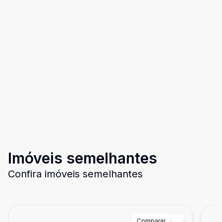
Imóveis semelhantes
Confira imóveis semelhantes
Cód:
1753
Comparar
Có