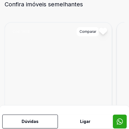
Confira imóveis semelhantes
Cód:
1808
Comparar
Có
Dúvidas
Ligar