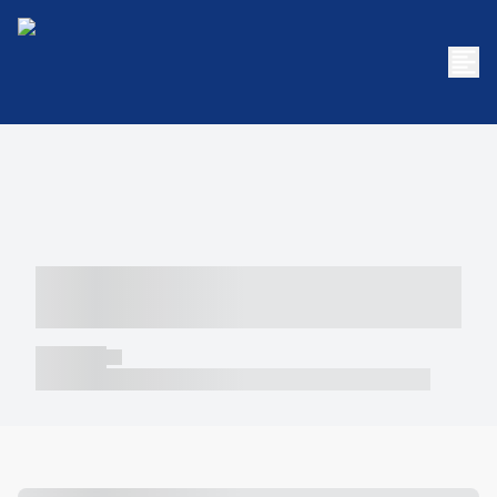
----- ----- -- ------ ---- ---- -- ----- -----
----- --- ------
----- -----
----- ----- -- ------ ---- ---- -- ----- ----- ----- --- ------