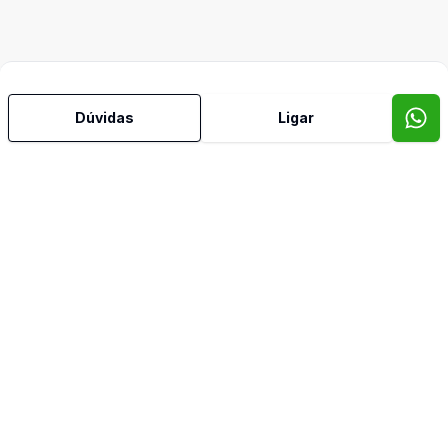
Dúvidas
Ligar
A JOVE IMÓVEIS, imobiliária digital, atua na Grande Vitória,
com imóveis prontos, em construção, na planta; avaliação e
regularização de imóveis