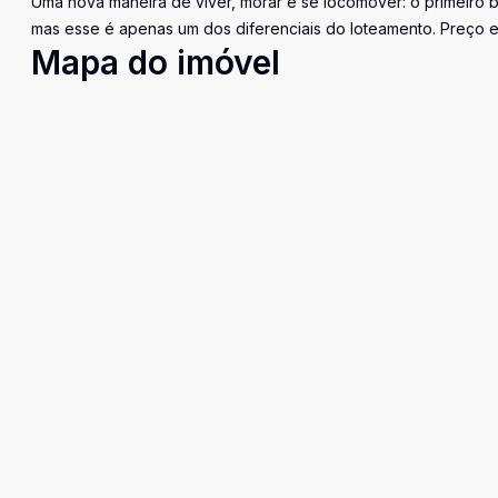
Uma nova maneira de viver, morar e se locomover: o primeiro b
mas esse é apenas um dos diferenciais do loteamento. Preço e 
Mapa do imóvel