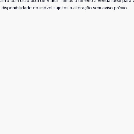
airro com ciclofaixa de Viana. Temos o terreno a venda ideal para 
disponibilidade do imóvel sujeitos a alteração sem aviso prévio.