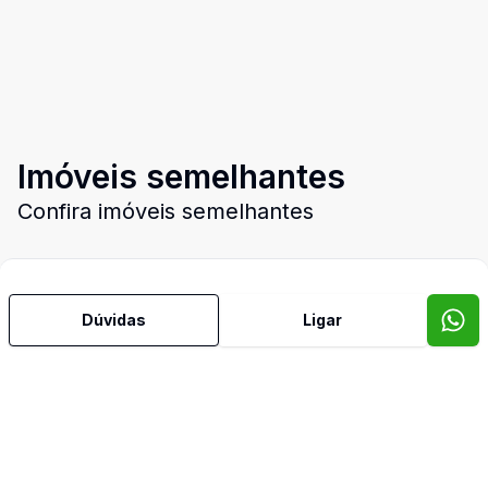
Imóveis semelhantes
Confira imóveis semelhantes
Cód:
1664
Comparar
Có
Dúvidas
Ligar