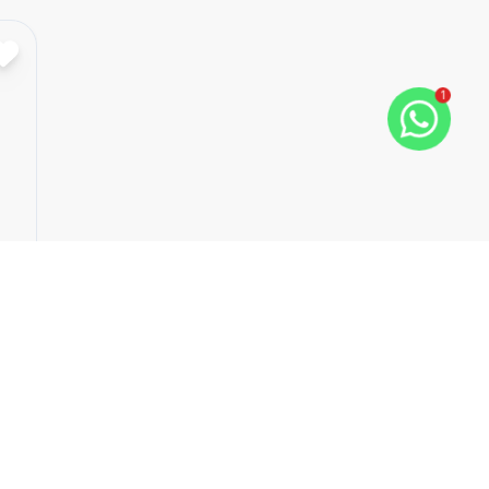
Cód:
865
Comparar
1
Empreendimento