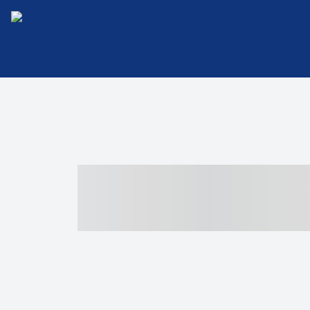
----- ----- -- -
- ------