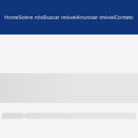
Home
Sobre nós
Buscar imóvel
Anunciar imóvel
Contato
----- ---- ---- -- ----
----- -----
----- ----- -- ------ ---- ---- -- ----- ----- ----- --- ------