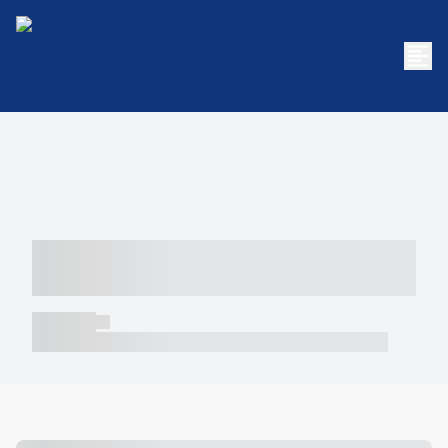
----- ----- -- ------ ---- ---- -- ----- -----
----- --- ------
----- -----
----- ----- -- ------ ---- ---- -- ----- ----- ----- --- ------