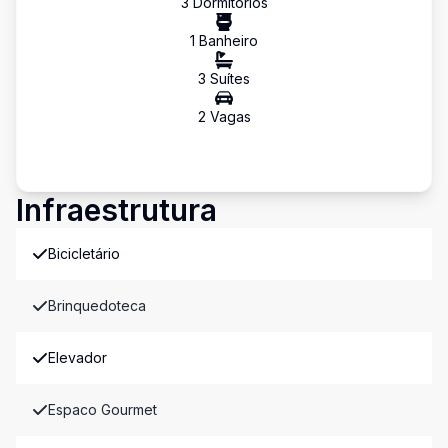
3
Dormitório
s
1
Banheiro
3
Suíte
s
2
Vaga
s
Infraestrutura
Bicicletário
Brinquedoteca
Elevador
Espaco Gourmet