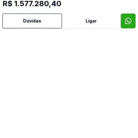
Imóveis semelhantes
R$ 1.577.280,40
Confira imóveis semelhantes
Dúvidas
Ligar
Cód:
1572
Comparar
Có