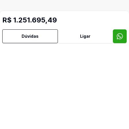
R$ 1.251.695,49
Imóveis semelhantes
Confira imóveis semelhantes
Dúvidas
Ligar
Cód:
1725
Comparar
Có