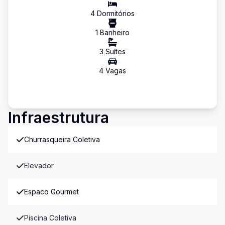
4
Dormitório
s
1
Banheiro
3
Suíte
s
4
Vaga
s
Infraestrutura
Churrasqueira Coletiva
Elevador
Espaco Gourmet
Piscina Coletiva